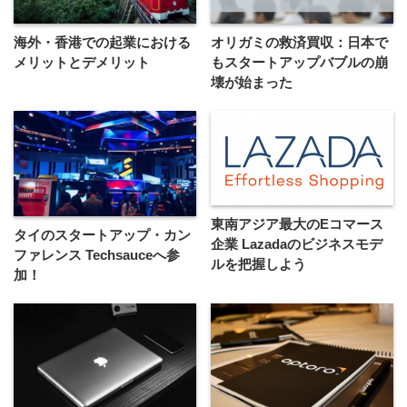
海外・香港での起業における
オリガミの救済買収：日本で
メリットとデメリット
もスタートアップバブルの崩
壊が始まった
東南アジア最大のEコマース
タイのスタートアップ・カン
企業 Lazadaのビジネスモデ
ファレンス Techsauceへ参
ルを把握しよう
加！