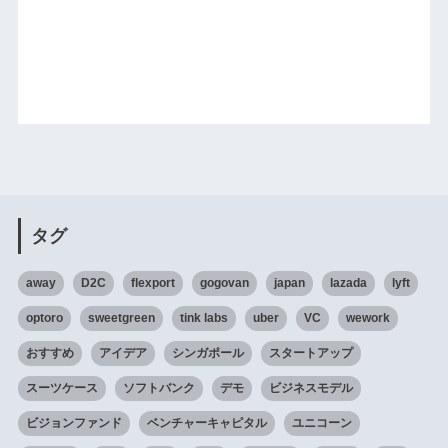
タグ
away
D2C
flexport
gogovan
japan
lazada
lyft
optoro
sweetgreen
tink labs
uber
VC
wework
おすすめ
アイデア
シンガポール
スタートアップ
スーツケース
ソフトバンク
デモ
ビジネスモデル
ビジョンファンド
ベンチャーキャピタル
ユニコーン