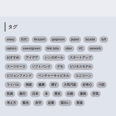
タグ
away
D2C
flexport
gogovan
japan
lazada
lyft
optoro
sweetgreen
tink labs
uber
VC
wework
おすすめ
アイデア
シンガポール
スタートアップ
スーツケース
ソフトバンク
デモ
ビジネスモデル
ビジョンファンド
ベンチャーキャピタル
ユニコーン
ライバル
倒産
健康
壊す
大気汚染
好奇心
小説
投資
旅行
日本
本
歴史
比較
漫画
空気
考え方
観光
赤字
起業
面白い
香港