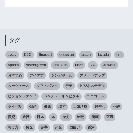
タグ
away
D2C
flexport
gogovan
japan
lazada
lyft
optoro
sweetgreen
tink labs
uber
VC
wework
おすすめ
アイデア
シンガポール
スタートアップ
スーツケース
ソフトバンク
デモ
ビジネスモデル
ビジョンファンド
ベンチャーキャピタル
ユニコーン
ライバル
倒産
健康
壊す
大気汚染
好奇心
小説
投資
旅行
日本
本
歴史
比較
漫画
空気
考え方
観光
赤字
起業
面白い
香港