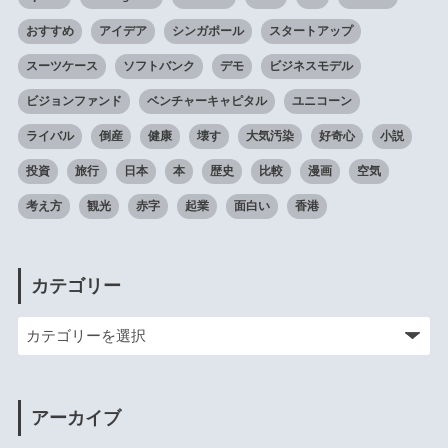
おすすめ
アイデア
シンガポール
スタートアップ
スーツケース
ソフトバンク
デモ
ビジネスモデル
ビジョンファンド
ベンチャーキャピタル
ユニコーン
ライバル
倒産
健康
壊す
大気汚染
好奇心
小説
投資
旅行
日本
本
歴史
比較
漫画
空気
考え方
観光
赤字
起業
面白い
香港
カテゴリー
アーカイブ