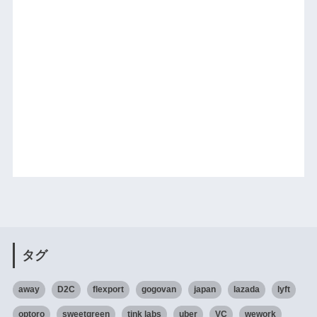
タグ
away
D2C
flexport
gogovan
japan
lazada
lyft
optoro
sweetgreen
tink labs
uber
VC
wework